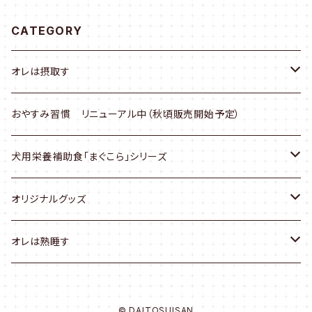
CATEGORY
オレは摂取す
差し入れ用『オレは摂取す』36本入り
おやすみ習慣 リニューアル中（秋頃販売開始予定）
犬用栄養補助食「まぐこら」シリーズ
まぐこらトリーツ
オリジナルグッズ
「オレは摂取す」オリジナルグッズ
オレは熟睡す
ランニングソフトカップ（200ｍｌ）
限定商品
© DAITOSUISAN